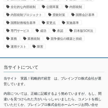
全社的な内部統制
公開草案
内部統制
内部統制プロジェクト
受験対策
国際会計基準
国際財務報告基準
変更点
実施基準
専門サービス
成功
承認
日本版SOX法
業務
業務統制
競争優位の構築と持続
運用テスト
障害
当サイトについて
当サイト 実践！戦略的IT経営 は、ブレインプロ株式会社が運
営しています。
内容については、正確に記載するよう努めていますが、もし、間
違いを見つけられた方がいらっしゃいましたら、コメントを残し
ていただくか、ブレインプロ株式会社ホームページお問い合せ