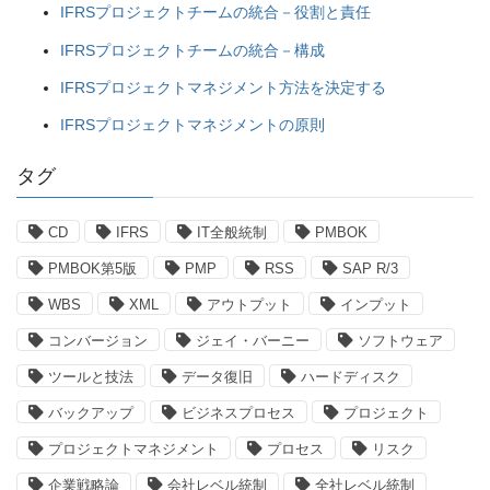
IFRSプロジェクトチームの統合－役割と責任
IFRSプロジェクトチームの統合－構成
IFRSプロジェクトマネジメント方法を決定する
IFRSプロジェクトマネジメントの原則
タグ
CD
IFRS
IT全般統制
PMBOK
PMBOK第5版
PMP
RSS
SAP R/3
WBS
XML
アウトプット
インプット
コンバージョン
ジェイ・バーニー
ソフトウェア
ツールと技法
データ復旧
ハードディスク
バックアップ
ビジネスプロセス
プロジェクト
プロジェクトマネジメント
プロセス
リスク
企業戦略論
会社レベル統制
全社レベル統制