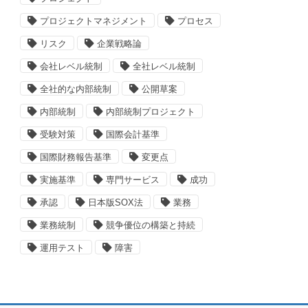
プロジェクトマネジメント
プロセス
リスク
企業戦略論
会社レベル統制
全社レベル統制
全社的な内部統制
公開草案
内部統制
内部統制プロジェクト
受験対策
国際会計基準
国際財務報告基準
変更点
実施基準
専門サービス
成功
承認
日本版SOX法
業務
業務統制
競争優位の構築と持続
運用テスト
障害