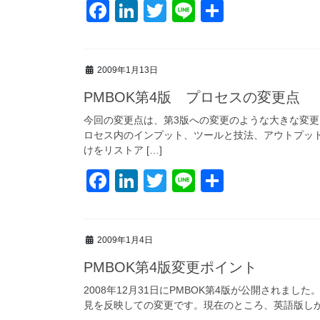
F
Li
T
Li
共
a
n
wi
n
有
c
k
tt
e
2009年1月13日
e
e
er
PMBOK第4版 プロセスの変更点
b
dI
o
n
今回の変更点は、第3版への変更のような大きな変
ロセス内のインプット、ツールと技法、アウトプッ
o
けをリストア […]
k
F
Li
T
Li
共
a
n
wi
n
有
c
k
tt
e
2009年1月4日
e
e
er
PMBOK第4版変更ポイント
b
dI
o
n
2008年12月31日にPMBOK第4版が公開されまし
見を反映しての変更です。現在のところ、英語版しか全
o