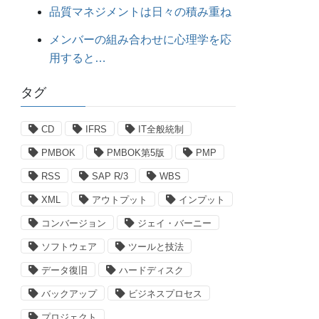
品質マネジメントは日々の積み重ね
メンバーの組み合わせに心理学を応
用すると…
タグ
CD
IFRS
IT全般統制
PMBOK
PMBOK第5版
PMP
RSS
SAP R/3
WBS
XML
アウトプット
インプット
コンバージョン
ジェイ・バーニー
ソフトウェア
ツールと技法
データ復旧
ハードディスク
バックアップ
ビジネスプロセス
プロジェクト