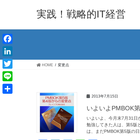
コ
ナ
ン
ビ
実践！戦略的IT経営
テ
ゲ
ン
ー
ツ
シ
へ
ョ
ス
ン
F
キ
に
a
L
ッ
移
HOME
変更点
c
プ
動
i
T
e
n
w
L
b
k
i
i
2013年7月15日
o
共
e
t
n
いよいよPMBOK
o
有
d
t
e
いよいよ、今月末7月31日
k
I
e
勉強してきた人は、第5版
n
は、まだPMBOK第5版の日
r