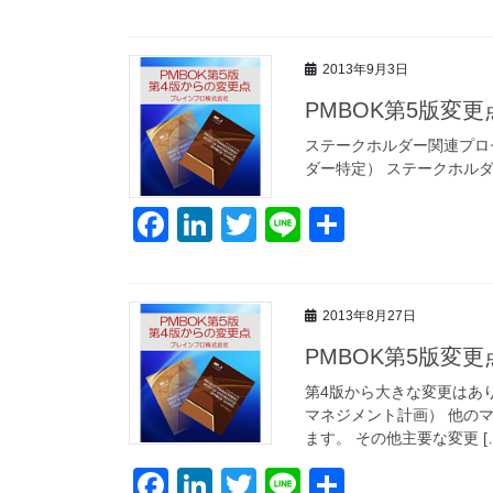
a
n
wi
n
有
c
k
tt
e
2013年9月3日
e
e
er
PMBOK第5版変
b
dI
o
n
ステークホルダー関連プロセスが
ダー特定） ステークホル
o
k
F
Li
T
Li
共
a
n
wi
n
有
c
k
tt
e
2013年8月27日
e
e
er
PMBOK第5版変
b
dI
o
n
第4版から大きな変更はありません。
マネジメント計画） 他の
o
ます。 その他主要な変更 [
k
F
Li
T
Li
共