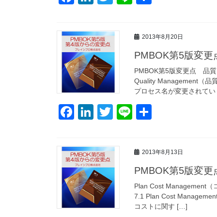
a
n
wi
n
有
c
k
tt
e
2013年8月20日
e
e
er
PMBOK第5版変
b
dI
o
n
PMBOK第5版変更点 品質
Quality Managem
o
プロセス名が変更されてい [
k
F
Li
T
Li
共
a
n
wi
n
有
c
k
tt
e
2013年8月13日
e
e
er
PMBOK第5版変
b
dI
o
n
Plan Cost Manag
7.1 Plan Cost M
o
コストに関す […]