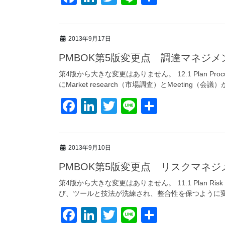
a
n
wi
n
有
c
k
tt
e
2013年9月17日
e
e
er
PMBOK第5版変更点 調達マネジメ
b
dI
o
n
第4版から大きな変更はありません。 12.1 Plan Pro
にMarket research（市場調査）とMeeting（会議
o
F
Li
T
Li
共
k
a
n
wi
n
有
c
k
tt
e
2013年9月10日
e
e
er
PMBOK第5版変更点 リスクマネジ
b
dI
o
n
第4版から大きな変更はありません。 11.1 Plan Ri
び、ツールと技法が洗練され、整合性を保つように
o
F
Li
T
Li
共
k