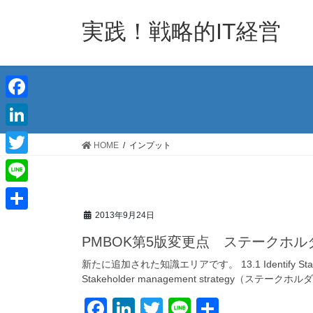
コ
ナ
ン
ビ
実践！戦略的IT経営
テ
ゲ
ン
ー
ツ
シ
へ
ョ
ス
ン
F
キ
に
a
L
ッ
移
HOME
インプット
c
プ
動
i
T
e
n
w
L
b
k
i
i
2013年9月24日
o
共
e
t
n
PMBOK第5版変更点 ステークホ
o
有
d
t
e
新たに追加された知識エリアです。 13.1 Identify 
k
I
e
Stakeholder management strategy（ステーク
n
r
F
Li
T
Li
共