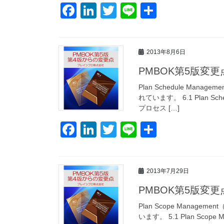
k
F
Li
T
Li
共
a
n
wi
n
有
c
k
tt
e
2013年8月6日
e
e
er
PMBOK第5版変
b
dI
o
n
Plan Schedule M
れています。 6.1 Plan 
o
プロセス […]
k
F
Li
T
Li
共
a
n
wi
n
有
c
k
tt
e
2013年7月29日
e
e
er
PMBOK第5版変
b
dI
o
n
Plan Scope Mana
います。 5.1 Plan Scop