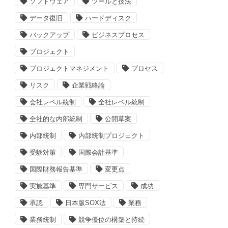
ソフトウェア
ツールと技法
データ復旧
ハードディスク
バックアップ
ビジネスプロセス
プロジェクト
プロジェクトマネジメント
プロセス
リスク
企業戦略論
会社レベル統制
全社レベル統制
全社的な内部統制
公開草案
内部統制
内部統制プロジェクト
受験対策
国際会計基準
国際財務報告基準
変更点
実施基準
専門サービス
成功
承認
日本版SOX法
業務
業務統制
競争優位の構築と持続