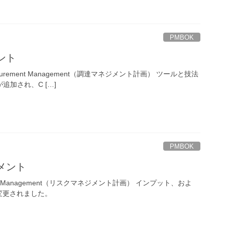
PMBOK
ント
curement Management（調達マネジメント計画） ツールと技法
）が追加され、C […]
PMBOK
メント
sk Management（リスクマネジメント計画） インプット、およ
変更されました。