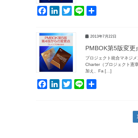
o
k
F
Li
T
Li
共
a
n
wi
n
有
c
k
tt
e
2013年7月22日
e
e
er
PMBOK第5版変
b
dI
o
n
プロジェクト統合マネジメントは
Charter（プロジェクト憲
o
加え、Fa […]
k
F
Li
T
Li
共
a
n
wi
n
有
c
k
tt
e
e
e
er
投
b
dI
稿
o
n
ナ