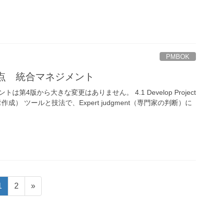
PMBOK
更点 統合マネジメント
第4版から大きな変更はありません。 4.1 Develop Project
章作成） ツールと技法で、Expert judgment（専門家の判断）に
固
固
1
2
»
定
定
ペ
ペ