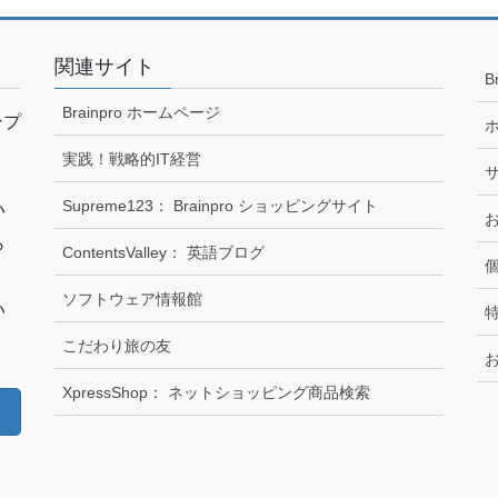
ー
ー
ジ
ジ
関連サイト
B
Brainpro ホームページ
ンプ
実践！戦略的IT経営
Supreme123： Brainpro ショッピングサイト
い
ら
ContentsValley： 英語ブログ
く
ソフトウェア情報館
い
こだわり旅の友
XpressShop： ネットショッピング商品検索