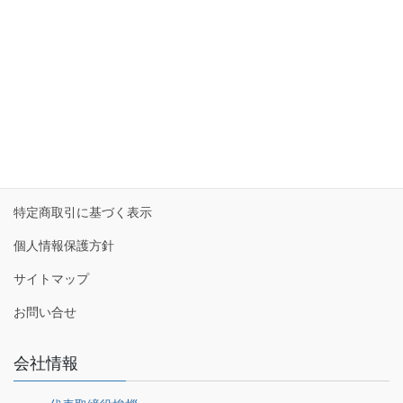
c
k
tt
e
e
e
er
経営/業務コンサルティング
b
dI
研修プログラム
o
n
ITコンサルティング
o
k
お知らせ
特定商取引に基づく表示
個人情報保護方針
サイトマップ
お問い合せ
会社情報