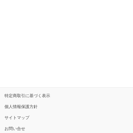
a
n
wi
n
有
c
k
tt
e
e
e
er
主要実績
b
dI
事例：プロジェクト計画を修正し、プロジェクトを軌道に乗
せる
o
n
o
事例：IT成熟度を高め、社内の情報システムを整備する
k
事例：社内資格獲得のために研修を活用
お知らせ
特定商取引に基づく表示
個人情報保護方針
サイトマップ
お問い合せ